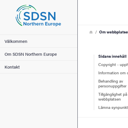
Sökfunktionen
Sidfoten
Länkstig
Hem
Om webbplats
Huvudmeny
Kontakt
Välkommen
Om SDSN Northern Europe
Sidans innehåll
Om webbplatsen
Copyright - upp
Kontakt
Information om 
Behandling av
personuppgifter
Tillgänglighet på
webbplatsen
Lämna synpunkt