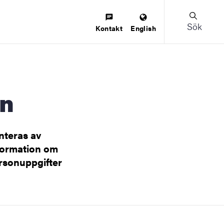
Sök
Kontakt
English
en
teras av
nformation om
ersonuppgifter