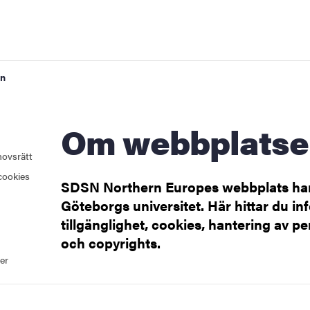
en
Om webbplats
hovsrätt
cookies
SDSN Northern Europes webbplats han
Göteborgs universitet. Här hittar du i
tillgänglighet, cookies, hantering av p
och copyrights.
er