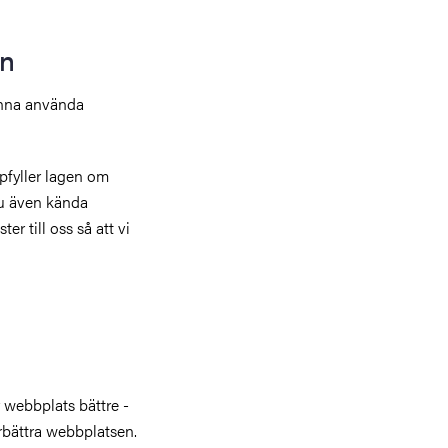
en
kunna använda
ppfyller lagen om
 du även kända
r till oss så att vi
 webbplats bättre -
örbättra webbplatsen.