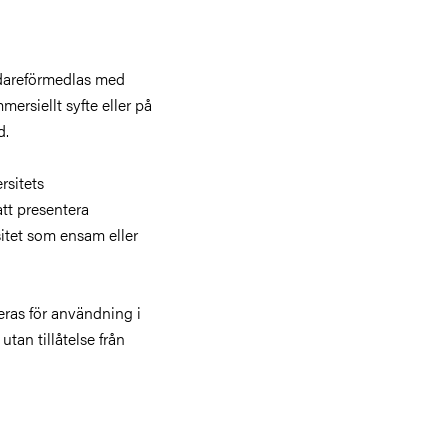
idareförmedlas med
ersiellt syfte eller på
d.
rsitets
att presentera
itet som ensam eller
ieras för användning i
tan tillåtelse från