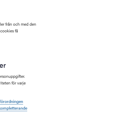
ler från och med den
cookies få
er
rsonuppgifter.
teten för varje
sförordningen
kompletterande